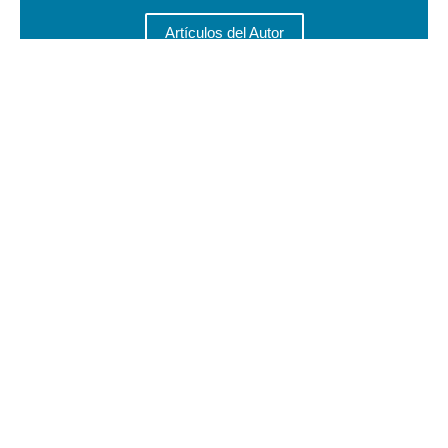
Artículos del Autor
Si gustas hacer una donación
estaremos muy agradecidos .
Donar
Si gustas hacer una donación
estaremos muy agradecidos .
Donar
Acerca de
Centro de análisis económico y consultoría orientado a la