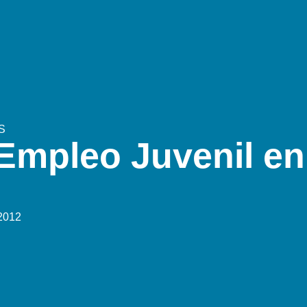
S
 Empleo Juvenil e
2012