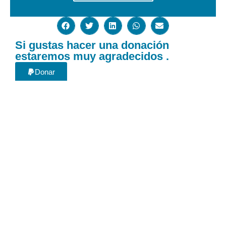
Si gustas hacer una donación
estaremos muy agradecidos .
Donar
Si gustas hacer una donación
estaremos muy agradecidos .
Donar
Acerca de
Centro de análisis económico y consultoría orientado a la
implementación de la innovación y la creatividad en el ámbito
gubernamental y empresarial