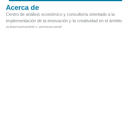
Acerca de
Centro de análisis económico y consultoría orientado a la
implementación de la innovación y la creatividad en el ámbito
gubernamental y empresarial
Documentos recientes.
Tweets by GDInnovaciones
La salud en Durango entre la negligencia
oficial y la traición sindical
Ver articulo »
ITAEE al IT-2026 para Durango
Ver articulo »