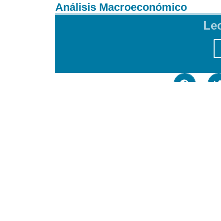
Análisis Macroeconómico
Le
Si gustas hacer una donación 
Donar