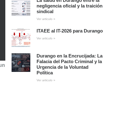
La salud en Durango entre la
negligencia oficial y la traición
sindical
Ver articulo »
ITAEE al IT-2026 para Durango
Ver articulo »
Durango en la Encrucijada: La
Falacia del Pacto Criminal y la
 un
Urgencia de la Voluntad
Política
Ver articulo »