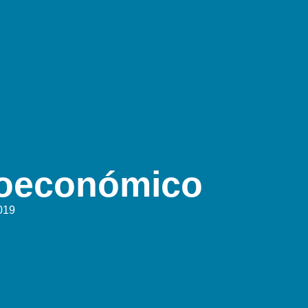
roeconómico
019